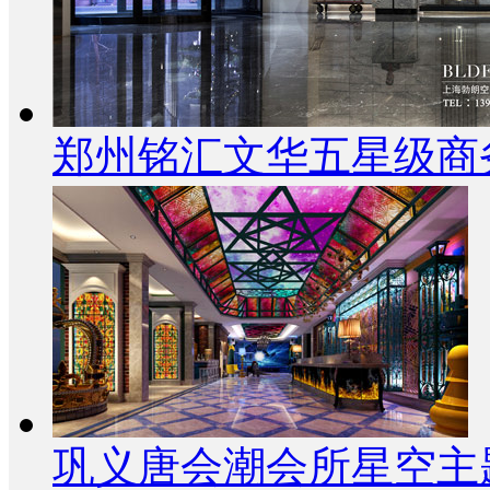
郑州铭汇文华五星级商
巩义唐会潮会所星空主