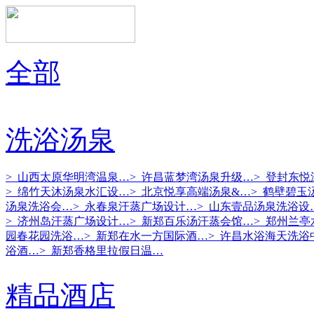
全部
洗浴汤泉
> 山西太原华明湾温泉…
> 许昌蓝梦湾汤泉升级…
> 登封东
> 绵竹天沐汤泉水汇设…
> 北京悦享高端汤泉&…
> 鹤壁碧玉
汤泉洗浴会…
> 永春泉汗蒸广场设计…
> 山东壹品汤泉洗浴设
> 济州岛汗蒸广场设计…
> 新郑百乐汤汗蒸会馆…
> 郑州兰
园春花园洗浴…
> 新郑在水一方国际酒…
> 许昌水浴海天洗浴
浴酒…
> 新郑香格里拉假日温…
精品酒店