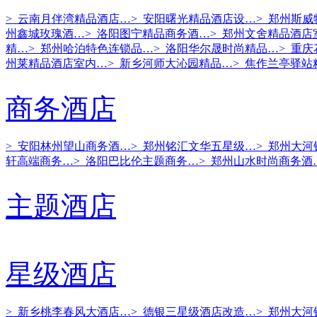
> 云南月伴湾精品酒店…
> 安阳曙光精品酒店设…
> 郑州斯
州鑫城玫瑰酒…
> 洛阳图宁精品商务酒…
> 郑州文舍精品酒店
精…
> 郑州哈泊特色连锁品…
> 洛阳华尔晟时尚精品…
> 重
州莱精品酒店室内…
> 新乡河师大沁园精品…
> 焦作兰亭驿站
商务酒店
> 安阳林州望山商务酒…
> 郑州铭汇文华五星级…
> 郑州大
轩高端商务…
> 洛阳巴比伦主题商务…
> 郑州山水时尚商务酒
主题酒店
星级酒店
> 新乡桃李春风大酒店…
> 德银三星级酒店改造…
> 郑州大