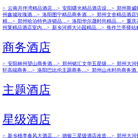
> 云南月伴湾精品酒店…
> 安阳曙光精品酒店设…
> 郑州斯
州鑫城玫瑰酒…
> 洛阳图宁精品商务酒…
> 郑州文舍精品酒店
精…
> 郑州哈泊特色连锁品…
> 洛阳华尔晟时尚精品…
> 重
州莱精品酒店室内…
> 新乡河师大沁园精品…
> 焦作兰亭驿站
商务酒店
> 安阳林州望山商务酒…
> 郑州铭汇文华五星级…
> 郑州大
轩高端商务…
> 洛阳巴比伦主题商务…
> 郑州山水时尚商务酒
主题酒店
星级酒店
> 新乡桃李春风大酒店…
> 德银三星级酒店改造…
> 郑州大