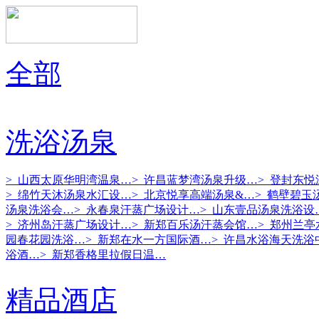
全部
洗浴汤泉
> 山西太原华明湾温泉…
> 许昌蓝梦湾汤泉升级…
> 登封东
> 绵竹天沐汤泉水汇设…
> 北京悦享高端汤泉&…
> 鹤壁碧玉
汤泉洗浴会…
> 永春泉汗蒸广场设计…
> 山东壹品汤泉洗浴设
> 济州岛汗蒸广场设计…
> 新郑百乐汤汗蒸会馆…
> 郑州兰
园春花园洗浴…
> 新郑在水一方国际酒…
> 许昌水浴海天洗浴
浴酒…
> 新郑香格里拉假日温…
精品酒店