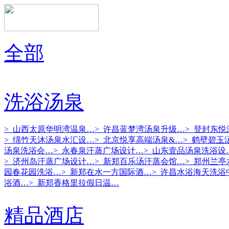
全部
洗浴汤泉
> 山西太原华明湾温泉…
> 许昌蓝梦湾汤泉升级…
> 登封东
> 绵竹天沐汤泉水汇设…
> 北京悦享高端汤泉&…
> 鹤壁碧玉
汤泉洗浴会…
> 永春泉汗蒸广场设计…
> 山东壹品汤泉洗浴设
> 济州岛汗蒸广场设计…
> 新郑百乐汤汗蒸会馆…
> 郑州兰
园春花园洗浴…
> 新郑在水一方国际酒…
> 许昌水浴海天洗浴
浴酒…
> 新郑香格里拉假日温…
精品酒店