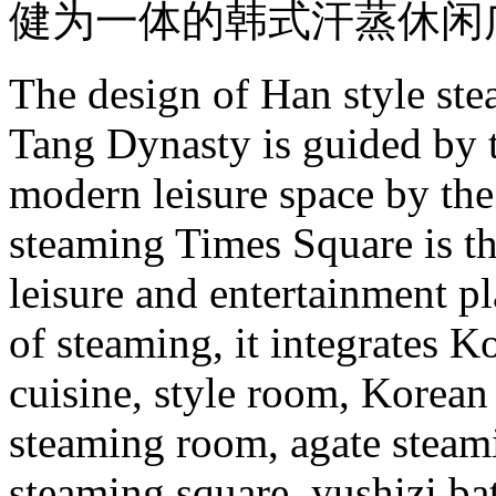
健为一体的韩式汗蒸休闲
The design of Han style stea
Tang Dynasty is guided by t
modern leisure space by the
steaming Times Square is th
leisure and entertainment p
of steaming, it integrates K
cuisine, style room, Korean
steaming room, agate steami
steaming square, yushizi bath