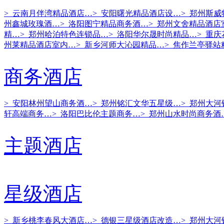
> 云南月伴湾精品酒店…
> 安阳曙光精品酒店设…
> 郑州斯
州鑫城玫瑰酒…
> 洛阳图宁精品商务酒…
> 郑州文舍精品酒店
精…
> 郑州哈泊特色连锁品…
> 洛阳华尔晟时尚精品…
> 重
州莱精品酒店室内…
> 新乡河师大沁园精品…
> 焦作兰亭驿站
商务酒店
> 安阳林州望山商务酒…
> 郑州铭汇文华五星级…
> 郑州大
轩高端商务…
> 洛阳巴比伦主题商务…
> 郑州山水时尚商务酒
主题酒店
星级酒店
> 新乡桃李春风大酒店…
> 德银三星级酒店改造…
> 郑州大