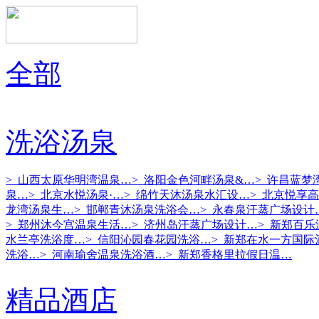
全部
洗浴汤泉
> 山西太原华明湾温泉…
> 洛阳金色河畔汤泉&…
> 许昌蓝梦
泉…
> 北京水悦汤泉·…
> 绵竹天沐汤泉水汇设…
> 北京悦享
龙湾汤泉生…
> 邯郸青沐汤泉洗浴会…
> 永春泉汗蒸广场设计
> 郑州沐今宫温泉生活…
> 济州岛汗蒸广场设计…
> 新郑百
水兰亭洗浴度…
> 信阳沁园春花园洗浴…
> 新郑在水一方国际
洗浴…
> 河南瑜舍温泉洗浴酒…
> 新郑香格里拉假日温…
精品酒店