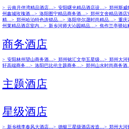
> 云南月伴湾精品酒店…
> 安阳曙光精品酒店设…
> 郑州斯
州鑫城玫瑰酒…
> 洛阳图宁精品商务酒…
> 郑州文舍精品酒店
精…
> 郑州哈泊特色连锁品…
> 洛阳华尔晟时尚精品…
> 重
州莱精品酒店室内…
> 新乡河师大沁园精品…
> 焦作兰亭驿站
商务酒店
> 安阳林州望山商务酒…
> 郑州铭汇文华五星级…
> 郑州大
轩高端商务…
> 洛阳巴比伦主题商务…
> 郑州山水时尚商务酒
主题酒店
星级酒店
> 新乡桃李春风大酒店…
> 德银三星级酒店改造…
> 郑州大