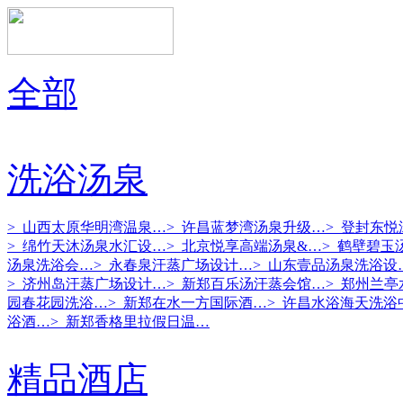
全部
洗浴汤泉
> 山西太原华明湾温泉…
> 许昌蓝梦湾汤泉升级…
> 登封东
> 绵竹天沐汤泉水汇设…
> 北京悦享高端汤泉&…
> 鹤壁碧玉
汤泉洗浴会…
> 永春泉汗蒸广场设计…
> 山东壹品汤泉洗浴设
> 济州岛汗蒸广场设计…
> 新郑百乐汤汗蒸会馆…
> 郑州兰
园春花园洗浴…
> 新郑在水一方国际酒…
> 许昌水浴海天洗浴
浴酒…
> 新郑香格里拉假日温…
精品酒店