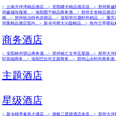
> 云南月伴湾精品酒店…
> 安阳曙光精品酒店设…
> 郑州斯
州鑫城玫瑰酒…
> 洛阳图宁精品商务酒…
> 郑州文舍精品酒店
精…
> 郑州哈泊特色连锁品…
> 洛阳华尔晟时尚精品…
> 重
州莱精品酒店室内…
> 新乡河师大沁园精品…
> 焦作兰亭驿站
商务酒店
> 安阳林州望山商务酒…
> 郑州铭汇文华五星级…
> 郑州大
轩高端商务…
> 洛阳巴比伦主题商务…
> 郑州山水时尚商务酒
主题酒店
星级酒店
> 新乡桃李春风大酒店…
> 德银三星级酒店改造…
> 郑州大