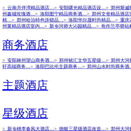
> 云南月伴湾精品酒店…
> 安阳曙光精品酒店设…
> 郑州斯
州鑫城玫瑰酒…
> 洛阳图宁精品商务酒…
> 郑州文舍精品酒店
精…
> 郑州哈泊特色连锁品…
> 洛阳华尔晟时尚精品…
> 重
州莱精品酒店室内…
> 新乡河师大沁园精品…
> 焦作兰亭驿站
商务酒店
> 安阳林州望山商务酒…
> 郑州铭汇文华五星级…
> 郑州大
轩高端商务…
> 洛阳巴比伦主题商务…
> 郑州山水时尚商务酒
主题酒店
星级酒店
> 新乡桃李春风大酒店…
> 德银三星级酒店改造…
> 郑州大