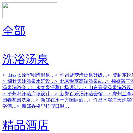
全部
洗浴汤泉
> 山西太原华明湾温泉…
> 许昌蓝梦湾汤泉升级…
> 登封东
> 绵竹天沐汤泉水汇设…
> 北京悦享高端汤泉&…
> 鹤壁碧玉
汤泉洗浴会…
> 永春泉汗蒸广场设计…
> 山东壹品汤泉洗浴设
> 济州岛汗蒸广场设计…
> 新郑百乐汤汗蒸会馆…
> 郑州兰
园春花园洗浴…
> 新郑在水一方国际酒…
> 许昌水浴海天洗浴
浴酒…
> 新郑香格里拉假日温…
精品酒店