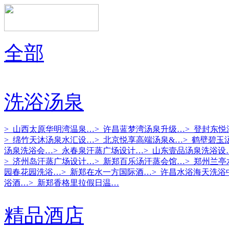
全部
洗浴汤泉
> 山西太原华明湾温泉…
> 许昌蓝梦湾汤泉升级…
> 登封东
> 绵竹天沐汤泉水汇设…
> 北京悦享高端汤泉&…
> 鹤壁碧玉
汤泉洗浴会…
> 永春泉汗蒸广场设计…
> 山东壹品汤泉洗浴设
> 济州岛汗蒸广场设计…
> 新郑百乐汤汗蒸会馆…
> 郑州兰
园春花园洗浴…
> 新郑在水一方国际酒…
> 许昌水浴海天洗浴
浴酒…
> 新郑香格里拉假日温…
精品酒店