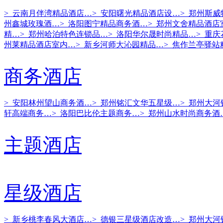
> 云南月伴湾精品酒店…
> 安阳曙光精品酒店设…
> 郑州斯
州鑫城玫瑰酒…
> 洛阳图宁精品商务酒…
> 郑州文舍精品酒店
精…
> 郑州哈泊特色连锁品…
> 洛阳华尔晟时尚精品…
> 重
州莱精品酒店室内…
> 新乡河师大沁园精品…
> 焦作兰亭驿站
商务酒店
> 安阳林州望山商务酒…
> 郑州铭汇文华五星级…
> 郑州大
轩高端商务…
> 洛阳巴比伦主题商务…
> 郑州山水时尚商务酒
主题酒店
星级酒店
> 新乡桃李春风大酒店…
> 德银三星级酒店改造…
> 郑州大