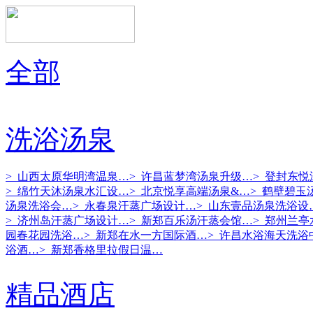
全部
洗浴汤泉
> 山西太原华明湾温泉…
> 许昌蓝梦湾汤泉升级…
> 登封东
> 绵竹天沐汤泉水汇设…
> 北京悦享高端汤泉&…
> 鹤壁碧玉
汤泉洗浴会…
> 永春泉汗蒸广场设计…
> 山东壹品汤泉洗浴设
> 济州岛汗蒸广场设计…
> 新郑百乐汤汗蒸会馆…
> 郑州兰
园春花园洗浴…
> 新郑在水一方国际酒…
> 许昌水浴海天洗浴
浴酒…
> 新郑香格里拉假日温…
精品酒店