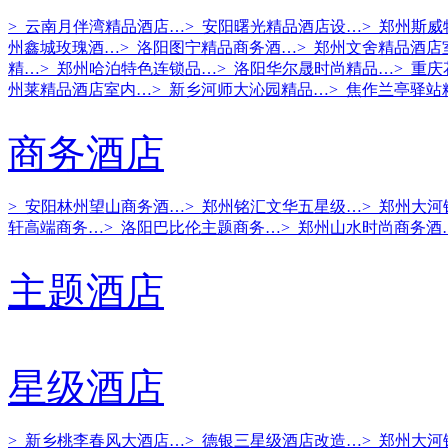
> 云南月伴湾精品酒店…
> 安阳曙光精品酒店设…
> 郑州斯
州鑫城玫瑰酒…
> 洛阳图宁精品商务酒…
> 郑州文舍精品酒店
精…
> 郑州哈泊特色连锁品…
> 洛阳华尔晟时尚精品…
> 重
州莱精品酒店室内…
> 新乡河师大沁园精品…
> 焦作兰亭驿站
商务酒店
> 安阳林州望山商务酒…
> 郑州铭汇文华五星级…
> 郑州大
轩高端商务…
> 洛阳巴比伦主题商务…
> 郑州山水时尚商务酒
主题酒店
星级酒店
> 新乡桃李春风大酒店…
> 德银三星级酒店改造…
> 郑州大