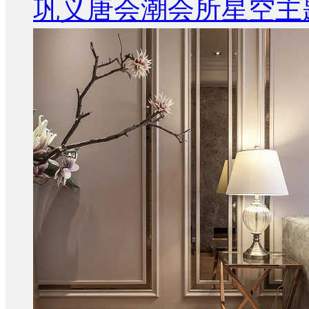
巩义唐会潮会所星空主