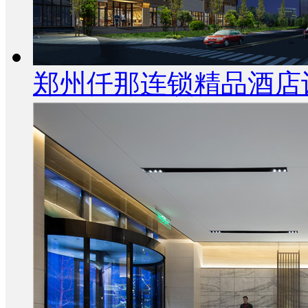
郑州仟那连锁精品酒店