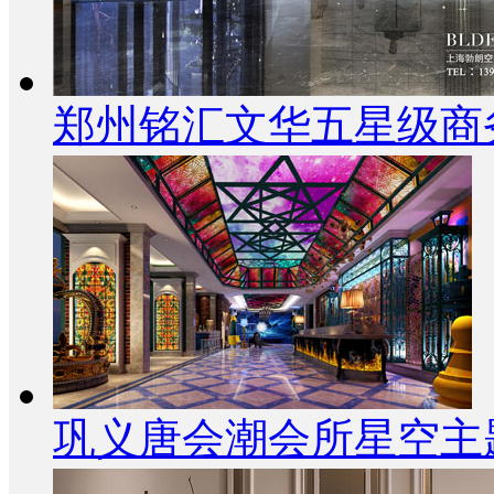
郑州铭汇文华五星级商
巩义唐会潮会所星空主