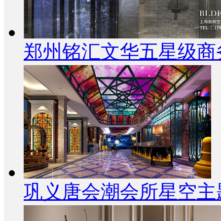
郑州铭汇文华五星级商
巩义唐会潮会所星空主