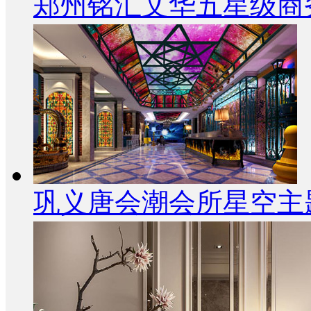
郑州铭汇文华五星级商
巩义唐会潮会所星空主