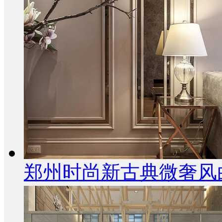
郑州时尚新古典微奢风