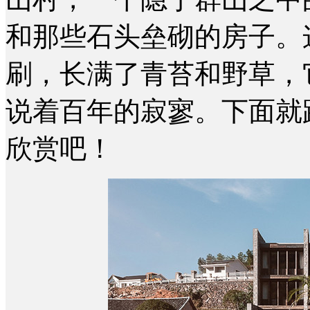
和那些石头垒砌的房子。
刷，长满了青苔和野草，
说着百年的寂寥。下面就
欣赏吧！