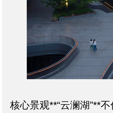
核心景观**“云澜湖”*