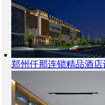
郑州仟那连锁精品酒店