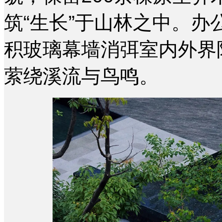
筑“生长”于山林之中。
积玻璃幕墙消弭室内外界
萦绕溪流与鸟鸣。