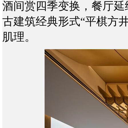
酒间赏四季变换，餐厅延
古建筑经典形式“平棋方
肌理。