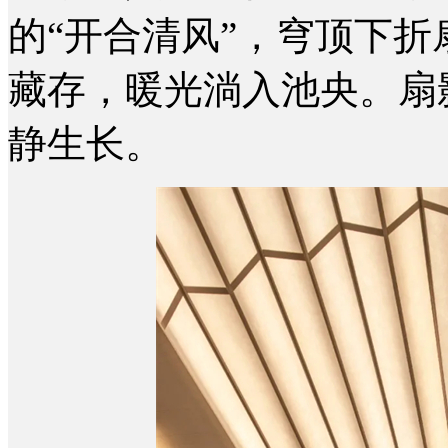
的“开合清风”，穹顶下
藏存，暖光淌入池央。扇
静生长。