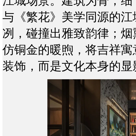
江城场景。建筑为骨，细
与《繁花》美学同源的江
冽，碰撞出雅致韵律；烟
仿铜金的暖煦，将吉祥寓
装饰，而是文化本身的显