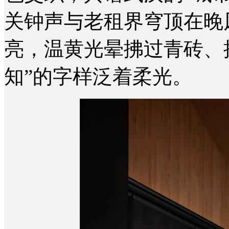
关钟声与老租界穹顶在晚
亮，温黄光晕拂过青砖、
知”的字样泛着柔光。