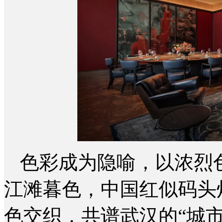
色彩成为隐喻，以浓烈
江滩暮色，中国红似码头
色交织，共谱武汉的“城