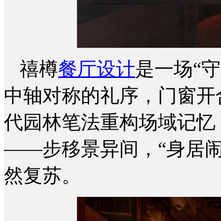
禧樽
餐厅设计
是一场“
中轴对称的礼序，门窗开
代园林笔法重构场域记忆
——步移景异间，“身居
然复苏。