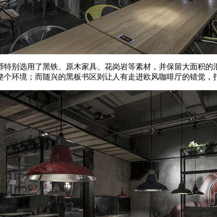
师特别选用了黑铁、原木家具、花岗岩等素材，并保留大面积的
整个环境；而随兴的黑板书区则让人有走进欧风咖啡厅的错觉，