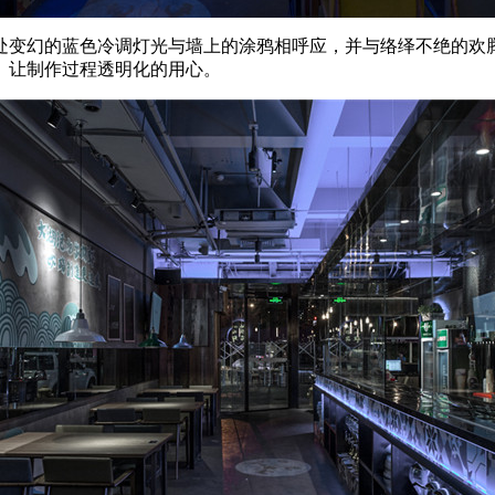
处变幻的蓝色冷调灯光与墙上的涂鸦相呼应，并与络绎不绝的欢
、让制作过程透明化的用心。